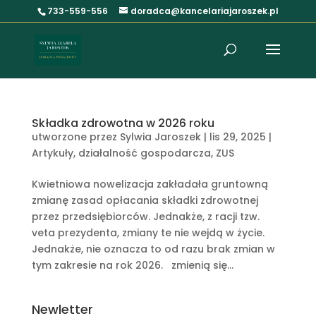
733-559-556
doradca@kancelariajaroszek.pl
Składka zdrowotna w 2026 roku
utworzone przez
Sylwia Jaroszek
|
lis 29, 2025
|
Artykuły
,
działalność gospodarcza
,
ZUS
Kwietniowa nowelizacja zakładała gruntowną
zmianę zasad opłacania składki zdrowotnej
przez przedsiębiorców. Jednakże, z racji tzw.
veta prezydenta, zmiany te nie wejdą w życie.
Jednakże, nie oznacza to od razu brak zmian w
tym zakresie na rok 2026. zmienią się...
Newletter