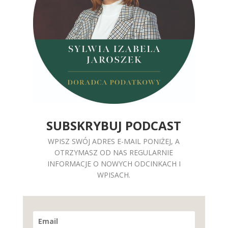
SUBSKRYBUJ PODCAST
WPISZ SWÓJ ADRES E-MAIL PONIŻEJ, A
OTRZYMASZ OD NAS REGULARNIE
INFORMACJE O NOWYCH ODCINKACH I
WPISACH.