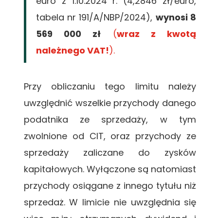
euro z 1.10.2024 r. (4,2846
zł/euro,
tabela nr 191/A/NBP/2024),
wynosi 8
569 000 zł
(
wraz z kwotą
należnego VAT!
).
Przy obliczaniu tego limitu należy
uwzględnić wszelkie przychody danego
podatnika ze sprzedaży, w tym
zwolnione od CIT, oraz przychody ze
sprzedaży zaliczane do zysków
kapitałowych. Wyłączone są natomiast
przychody osiągane z innego tytułu niż
sprzedaż. W limicie nie uwzględnia się