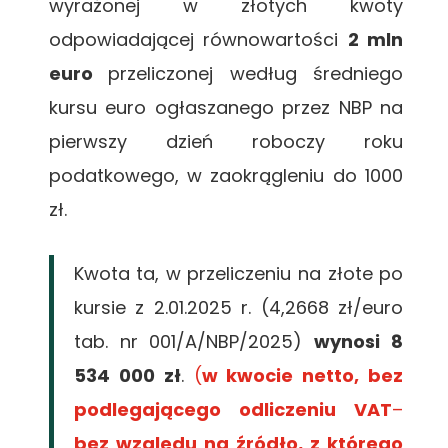
wyrażonej w złotych kwoty
odpowiadającej równowartości
2 mln
euro
przeliczonej według średniego
kursu euro ogłaszanego przez NBP na
pierwszy dzień roboczy roku
podatkowego, w zaokrągleniu do 1000
zł.
Kwota ta, w przeliczeniu na złote po
kursie z 2.01.2025 r. (4,2668 zł/euro
tab. nr 001/A/NBP/2025)
wynosi 8
534 000 zł
.
(
w kwocie netto
, bez
podlegającego odliczeniu VAT
–
bez względu na źródło, z którego