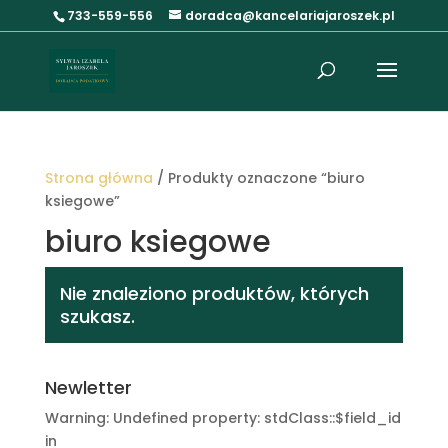
733-559-556
doradca@kancelariajaroszek.pl
Strona główna
/ Produkty oznaczone “biuro
ksiegowe”
biuro ksiegowe
Nie znaleziono produktów, których
szukasz.
Newletter
Warning: Undefined property: stdClass::$field_id
in