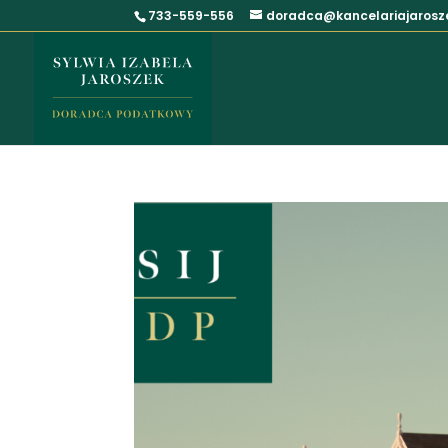
733-559-556
doradca@kancelariajarosze