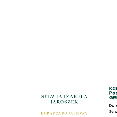
Ka
Po
GR
Dor
Syl