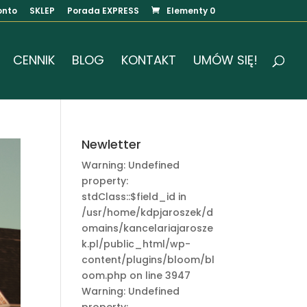
onto
SKLEP
Porada EXPRESS
Elementy 0
CENNIK
BLOG
KONTAKT
UMÓW SIĘ!
Newletter
Warning: Undefined
property:
stdClass::$field_id in
/usr/home/kdpjaroszek/d
omains/kancelariajarosze
k.pl/public_html/wp-
content/plugins/bloom/bl
oom.php on line 3947
Warning: Undefined