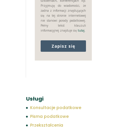
szkoleniach, konferencjach itp.
Przyjmuję do wiadomości, że
żadna z informacji znajdujących
się na tej stronie internetowej
nie stanowi porady podatkowej.
Pełny tekst klauzuli
informacyjnej znajduje się
tutaj.
Zapisz się
Usługi
Konsultacje podatkowe
Pisma podatkowe
Przekształcenia