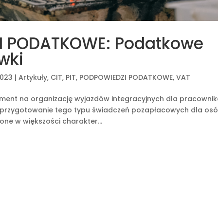
ZI PODATKOWE: Podatkowe
wki
2023
|
Artykuły
,
CIT
,
PIT
,
PODPOWIEDZI PODATKOWE
,
VAT
ent na organizację wyjazdów integracyjnych dla pracownik
ąc przygotowanie tego typu świadczeń pozapłacowych dla os
one w większości charakter...