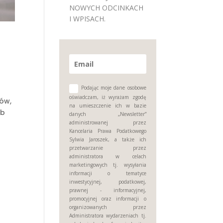
NOWYCH ODCINKACH
I WPISACH.
Podając moje dane osobowe
oświadczam, iż wyrażam zgodę
ów,
na umieszczenie ich w bazie
ób
danych „Newsletter”
administrowanej przez
Kancelaria Prawa Podatkowego
Sylwia Jaroszek, a także ich
przetwarzanie przez
administratora w celach
marketingowych tj. wysyłania
informacji o tematyce
inwestycyjnej, podatkowej,
prawnej - informacyjnej,
promocyjnej oraz informacji o
organizowanych przez
Administratora wydarzeniach tj.