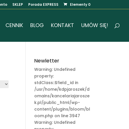
onto
SKLEP
Porada EXPRESS
Elementy 0
CENNIK
BLOG
KONTAKT
UMÓW SIĘ!
Newletter
Warning: Undefined
property:
stdClass::$field_id in
/usr/home/kdpjaroszek/d
omains/kancelariajarosze
k.pl/public_html/wp-
content/plugins/bloom/bl
oom.php on line 3947
Warning: Undefined