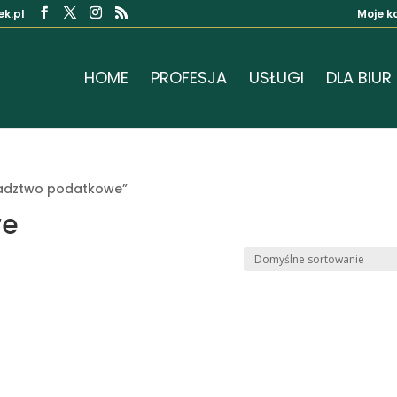
k.pl
Moje k
HOME
PROFESJA
USŁUGI
DLA BIUR
radztwo podatkowe”
we