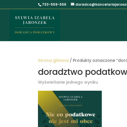
733-559-556
doradca@kancelariajarosze
Strona główna
/ Produkty oznaczone “do
doradztwo podatko
Wyświetlanie jednego wyniku