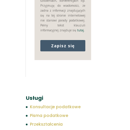
szkoleniach, konferencjach itp.
Przyjmuję do wiadomości, że
żadna z informacji znajdujących
się na tej stronie internetowej
nie stanowi porady podatkowej.
Pełny tekst klauzuli
informacyjnej znajduje się
tutaj.
Zapisz się
Usługi
Konsultacje podatkowe
Pisma podatkowe
Przekształcenia