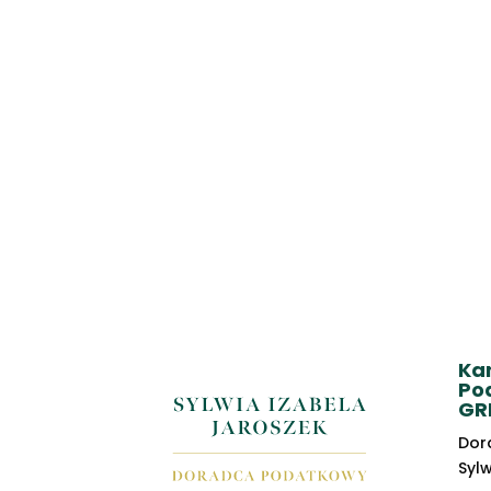
Ka
Po
GR
Dor
Syl